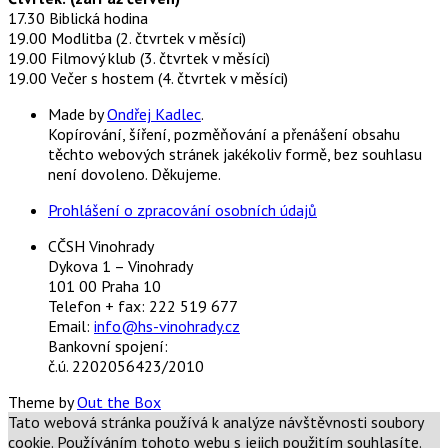
17.30 Biblická hodina
19.00 Modlitba (2. čtvrtek v měsíci)
19.00 Filmový klub (3. čtvrtek v měsíci)
19.00 Večer s hostem (4. čtvrtek v měsíci)
Made by
Ondřej Kadlec
.
Kopírování, šíření, pozměňování a přenášení obsahu
těchto webových stránek jakékoliv formě, bez souhlasu
není dovoleno. Děkujeme.
Prohlášení o zpracování osobních údajů
CČSH Vinohrady
Dykova 1 – Vinohrady
101 00 Praha 10
Telefon + fax: 222 519 677
Email:
info@hs-vinohrady.cz
Bankovní spojení:
č.ú. 2202056423/2010
Theme by
Out the Box
Tato webová stránka používá k analýze návštěvnosti soubory
cookie. Používáním tohoto webu s jejich použitím souhlasíte.