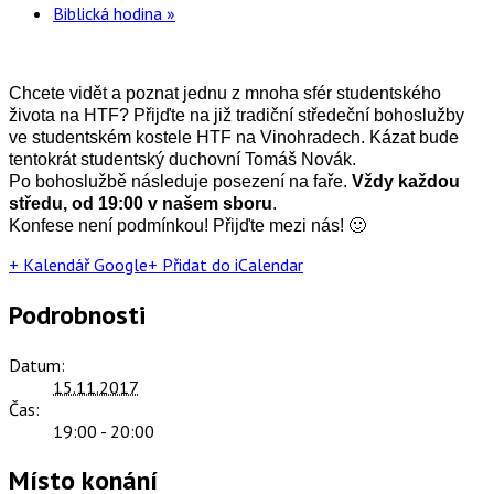
Biblická hodina
»
Chcete vidět a poznat jednu z mnoha sfér studentského
života na HTF? Přijďte na již tradiční středeční bohoslužby
ve studentském kostele HTF na Vinohradech. Kázat bude
tentokrát studentský duchovní Tomáš Novák.
Po bohoslužbě následuje posezení na faře.
Vždy každou
středu, od 19:00 v našem sboru
.
Konfese není podmínkou! Přijďte mezi nás! 🙂
+ Kalendář Google
+ Přidat do iCalendar
Podrobnosti
Datum:
15.11.2017
Čas:
19:00 - 20:00
Místo konání