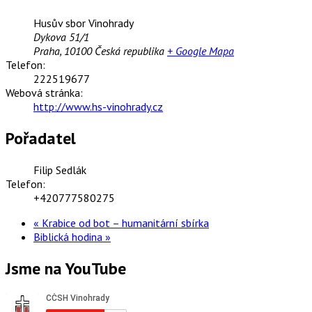
Husův sbor Vinohrady
Dykova 51/1
Praha
,
10100
Česká republika
+ Google Mapa
Telefon:
222519677
Webová stránka:
http://www.hs-vinohrady.cz
Pořadatel
Filip Sedlák
Telefon:
+420777580275
«
Krabice od bot – humanitární sbírka
Biblická hodina
»
Jsme na YouTube