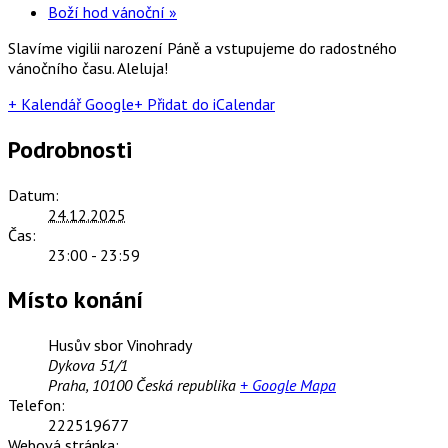
Boží hod vánoční
»
Slavíme vigilii narození Páně a vstupujeme do radostného
vánočního času. Aleluja!
+ Kalendář Google
+ Přidat do iCalendar
Podrobnosti
Datum:
24.12.2025
Čas:
23:00 - 23:59
Místo konání
Husův sbor Vinohrady
Dykova 51/1
Praha
,
10100
Česká republika
+ Google Mapa
Telefon:
222519677
Webová stránka: