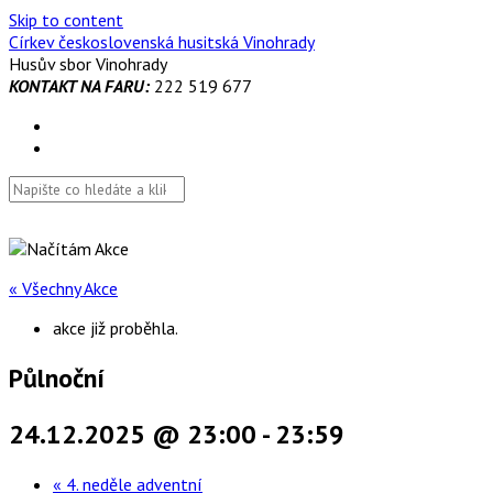
Skip to content
Církev československá husitská Vinohrady
Husův sbor Vinohrady
KONTAKT NA FARU:
222 519 677
« Všechny Akce
akce již proběhla.
Půlnoční
24.12.2025 @ 23:00
-
23:59
«
4. neděle adventní