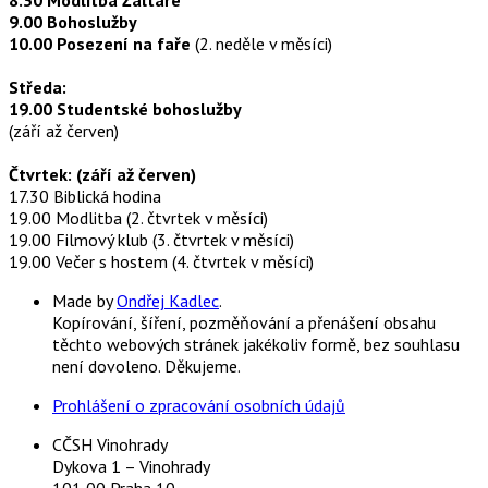
9.00 Bohoslužby
10.00 Posezení na faře
(2. neděle v měsíci)
Středa:
19.00 Studentské bohoslužby
(září až červen)
Čtvrtek: (září až červen)
17.30 Biblická hodina
19.00 Modlitba (2. čtvrtek v měsíci)
19.00 Filmový klub (3. čtvrtek v měsíci)
19.00 Večer s hostem (4. čtvrtek v měsíci)
Made by
Ondřej Kadlec
.
Kopírování, šíření, pozměňování a přenášení obsahu
těchto webových stránek jakékoliv formě, bez souhlasu
není dovoleno. Děkujeme.
Prohlášení o zpracování osobních údajů
CČSH Vinohrady
Dykova 1 – Vinohrady
101 00 Praha 10