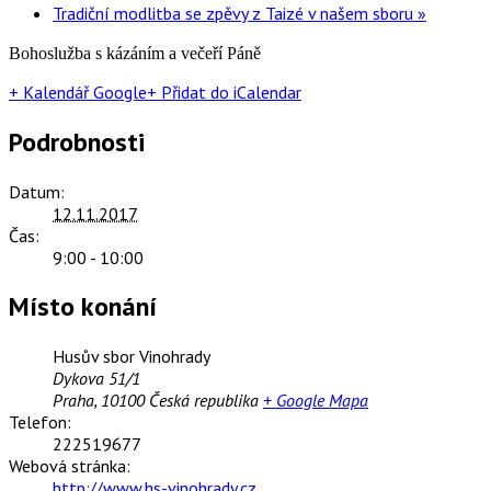
Tradiční modlitba se zpěvy z Taizé v našem sboru
»
Bohoslužba s kázáním a večeří Páně
+ Kalendář Google
+ Přidat do iCalendar
Podrobnosti
Datum:
12.11.2017
Čas:
9:00 - 10:00
Místo konání
Husův sbor Vinohrady
Dykova 51/1
Praha
,
10100
Česká republika
+ Google Mapa
Telefon:
222519677
Webová stránka:
http://www.hs-vinohrady.cz