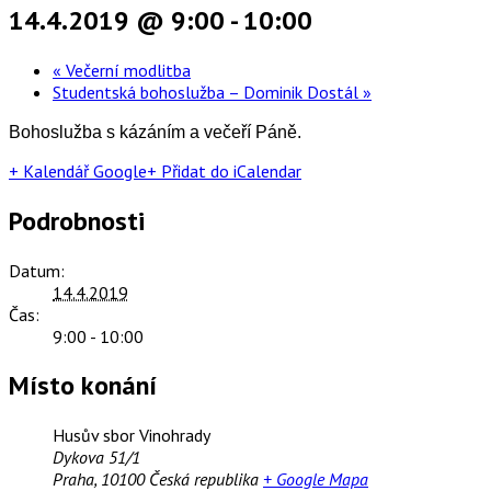
14.4.2019 @ 9:00
-
10:00
«
Večerní modlitba
Studentská bohoslužba – Dominik Dostál
»
Bohoslužba s kázáním a večeří Páně.
+ Kalendář Google
+ Přidat do iCalendar
Podrobnosti
Datum:
14.4.2019
Čas:
9:00 - 10:00
Místo konání
Husův sbor Vinohrady
Dykova 51/1
Praha
,
10100
Česká republika
+ Google Mapa