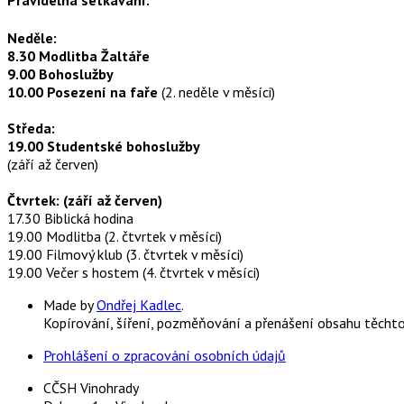
Pravidelná setkávání:
Neděle:
8.30 Modlitba Žaltáře
9.00 Bohoslužby
10.00 Posezení na faře
(2. neděle v měsíci)
Středa:
19.00 Studentské bohoslužby
(září až červen)
Čtvrtek: (září až červen)
17.30 Biblická hodina
19.00 Modlitba (2. čtvrtek v měsíci)
19.00 Filmový klub (3. čtvrtek v měsíci)
19.00 Večer s hostem (4. čtvrtek v měsíci)
Made by
Ondřej Kadlec
.
Kopírování, šíření, pozměňování a přenášení obsahu těcht
Prohlášení o zpracování osobních údajů
CČSH Vinohrady