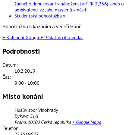
žádného donucování v náboženství!“ (K 2,256), aneb o
ambivalenci vztahu muslimů k násilí
Studentská bohoslužba
»
Bohoslužba s kázáním a večeří Páně.
+ Kalendář Google
+ Přidat do iCalendar
Podrobnosti
Datum:
10.2.2019
Čas:
9:00 - 10:00
Místo konání
Husův sbor Vinohrady
Dykova 51/1
Praha
,
10100
Česká republika
+ Google Mapa
Telefon:
222519677