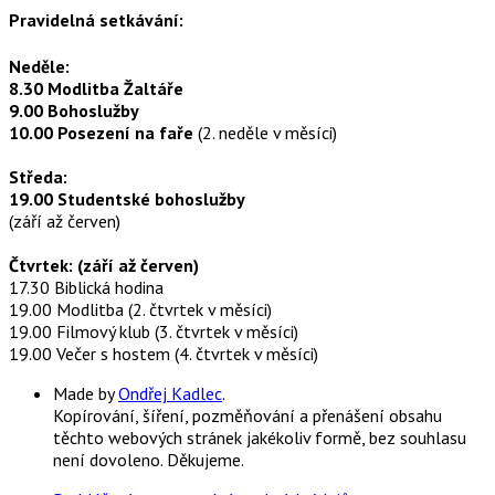
Pravidelná setkávání:
Neděle:
8.30 Modlitba Žaltáře
9.00 Bohoslužby
10.00 Posezení na faře
(2. neděle v měsíci)
Středa:
19.00 Studentské bohoslužby
(září až červen)
Čtvrtek: (září až červen)
17.30 Biblická hodina
19.00 Modlitba (2. čtvrtek v měsíci)
19.00 Filmový klub (3. čtvrtek v měsíci)
19.00 Večer s hostem (4. čtvrtek v měsíci)
Made by
Ondřej Kadlec
.
Kopírování, šíření, pozměňování a přenášení obsahu
těchto webových stránek jakékoliv formě, bez souhlasu
není dovoleno. Děkujeme.