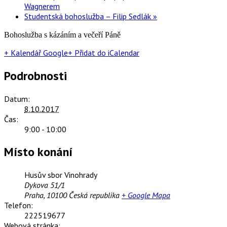
Wagnerem
Studentská bohoslužba – Filip Sedlák
»
Bohoslužba s kázáním a večeří Páně
+ Kalendář Google
+ Přidat do iCalendar
Podrobnosti
Datum:
8.10.2017
Čas:
9:00 - 10:00
Místo konání
Husův sbor Vinohrady
Dykova 51/1
Praha
,
10100
Česká republika
+ Google Mapa
Telefon:
222519677
Webová stránka: