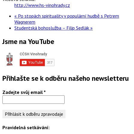
http://www.hs-vinohrady.cz
«
Po stopách spirituality v populární hudbě s Petrem
Wagnerem
Studentská bohoslužba – Filip Sedlák
»
Jsme na YouTube
Přihlašte se k odběru našeho newsletteru
Zadejte svůj email
*
Pravidelná setkávání: