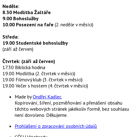
Neděle:
8.30 Modlitba Žaltáře
9.00 Bohoslužby
10.00 Posezení na faře
(2. neděle v měsíci)
Středa:
19.00 Studentské bohoslužby
(září až červen)
Čtvrtek: (září až červen)
17.30 Biblická hodina
19.00 Modlitba (2. čtvrtek v měsíci)
19.00 Filmový klub (3. čtvrtek v měsíci)
19.00 Večer s hostem (4. čtvrtek v měsíci)
Made by
Ondřej Kadlec
.
Kopírování, šíření, pozměňování a přenášení obsahu
těchto webových stránek jakékoliv formě, bez souhlasu
není dovoleno. Děkujeme.
Prohlášení o zpracování osobních údajů
CČSH Vinohrady