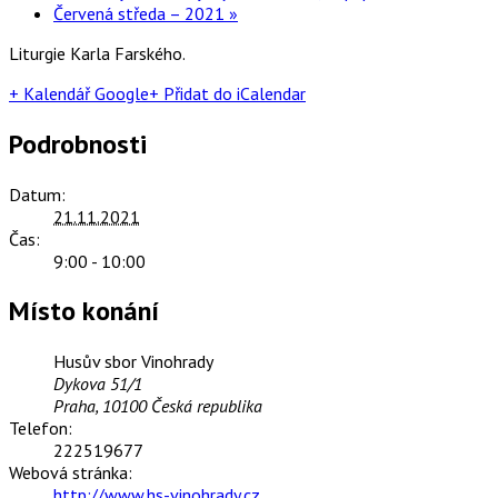
Červená středa – 2021
»
Liturgie Karla Farského.
+ Kalendář Google
+ Přidat do iCalendar
Podrobnosti
Datum:
21.11.2021
Čas:
9:00 - 10:00
Místo konání
Husův sbor Vinohrady
Dykova 51/1
Praha
,
10100
Česká republika
Telefon:
222519677
Webová stránka:
http://www.hs-vinohrady.cz