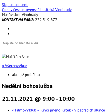
Skip to content
Církev československá husitská Vinohrady
Husův sbor Vinohrady
KONTAKT NA FARU:
222 519 677
« Všechny Akce
akce již proběhla.
Nedělní bohoslužba
21.11.2021 @ 9:00
-
10:00
«
Filmový klub – Krycí jméno Krtek / V paprscích slunce