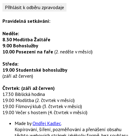
Pravidelná setkávání:
Neděle:
8.30 Modlitba Žaltáře
9.00 Bohoslužby
10.00 Posezení na faře
(2. neděle v měsíci)
Středa:
19.00 Studentské bohoslužby
(září až červen)
Čtvrtek: (září až červen)
17.30 Biblická hodina
19.00 Modlitba (2. čtvrtek v měsíci)
19.00 Filmový klub (3. čtvrtek v měsíci)
19.00 Večer s hostem (4. čtvrtek v měsíci)
Made by
Ondřej Kadlec
.
Kopírování, šíření, pozměňování a přenášení obsahu
těchto webových stránek jakékoliv formě, bez souhlasu