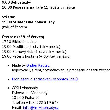
9.00 Bohoslužby
10.00 Posezení na faře
(2. neděle v měsíci)
Středa:
19.00 Studentské bohoslužby
(září až červen)
Čtvrtek: (září až červen)
17.30 Biblická hodina
19.00 Modlitba (2. čtvrtek v měsíci)
19.00 Filmový klub (3. čtvrtek v měsíci)
19.00 Večer s hostem (4. čtvrtek v měsíci)
Made by
Ondřej Kadlec
.
Kopírování, šíření, pozměňování a přenášení obsahu těcht
Prohlášení o zpracování osobních údajů
CČSH Vinohrady
Dykova 1 – Vinohrady
101 00 Praha 10
Telefon + fax: 222 519 677
Email:
info@hs-vinohrady.cz