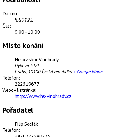
Datum:
5.6.2022
Čas:
9:00 - 10:00
Místo konání
Husův sbor Vinohrady
Dykova 51/1
Praha
,
10100
Česká republika
+ Google Mapa
Telefon:
222519677
Webová stránka:
http://www.hs-vinohrady.cz
Pořadatel
Filip Sedlák
Telefon:
+420777580275