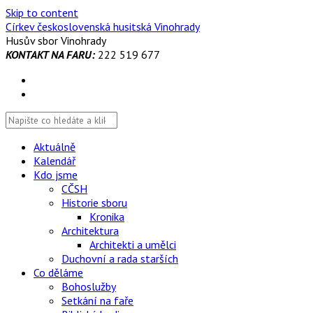
Skip to content
Církev československá husitská Vinohrady
Husův sbor Vinohrady
KONTAKT NA FARU:
222 519 677
Aktuálně
Kalendář
Kdo jsme
CČSH
Historie sboru
Kronika
Architektura
Architekti a umělci
Duchovní a rada starších
Co děláme
Bohoslužby
Setkání na faře