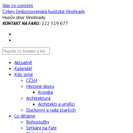
Skip to content
Církev československá husitská Vinohrady
Husův sbor Vinohrady
KONTAKT NA FARU:
222 519 677
Aktuálně
Kalendář
Kdo jsme
CČSH
Historie sboru
Kronika
Architektura
Architekti a umělci
Duchovní a rada starších
Co děláme
Bohoslužby
Setkání na faře