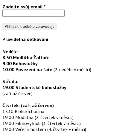
Zadejte svůj email
*
Pravidelná setkávání:
Neděle:
8.30 Modlitba Žaltáře
9.00 Bohoslužby
10.00 Posezení na faře
(2. neděle v měsíci)
Středa:
19.00 Studentské bohoslužby
(září až červen)
Čtvrtek: (září až červen)
17.30 Biblická hodina
19.00 Modlitba (2. čtvrtek v měsíci)
19.00 Filmový klub (3. čtvrtek v měsíci)
19.00 Večer s hostem (4. čtvrtek v měsíci)