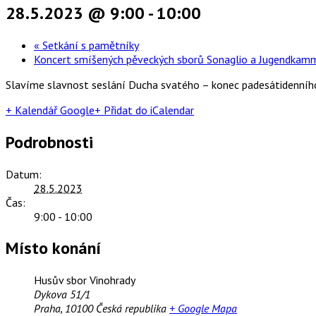
28.5.2023 @ 9:00
-
10:00
«
Setkání s pamětníky
Koncert smíšených pěveckých sborů Sonaglio a Jugendkam
Slavíme slavnost seslání Ducha svatého – konec padesátidenního 
+ Kalendář Google
+ Přidat do iCalendar
Podrobnosti
Datum:
28.5.2023
Čas:
9:00 - 10:00
Místo konání
Husův sbor Vinohrady
Dykova 51/1
Praha
,
10100
Česká republika
+ Google Mapa