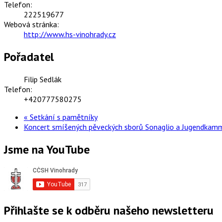
Telefon:
222519677
Webová stránka:
http://www.hs-vinohrady.cz
Pořadatel
Filip Sedlák
Telefon:
+420777580275
«
Setkání s pamětníky
Koncert smíšených pěveckých sborů Sonaglio a Jugendkam
Jsme na YouTube
Přihlašte se k odběru našeho newsletteru