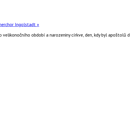
merchor Ingolstadt
»
velikonočního období a narozeniny církve, den, kdy byl apoštolů 