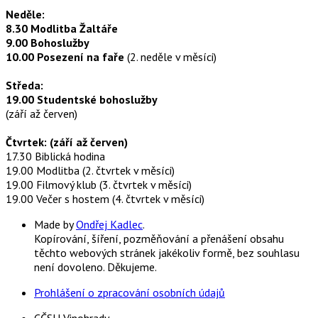
Neděle:
8.30 Modlitba Žaltáře
9.00 Bohoslužby
10.00 Posezení na faře
(2. neděle v měsíci)
Středa:
19.00 Studentské bohoslužby
(září až červen)
Čtvrtek: (září až červen)
17.30 Biblická hodina
19.00 Modlitba (2. čtvrtek v měsíci)
19.00 Filmový klub (3. čtvrtek v měsíci)
19.00 Večer s hostem (4. čtvrtek v měsíci)
Made by
Ondřej Kadlec
.
Kopírování, šíření, pozměňování a přenášení obsahu
těchto webových stránek jakékoliv formě, bez souhlasu
není dovoleno. Děkujeme.
Prohlášení o zpracování osobních údajů
CČSH Vinohrady