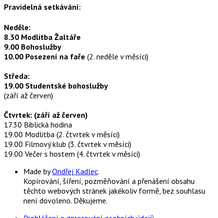
Pravidelná setkávání:
Neděle:
8.30 Modlitba Žaltáře
9.00 Bohoslužby
10.00 Posezení na faře
(2. neděle v měsíci)
Středa:
19.00 Studentské bohoslužby
(září až červen)
Čtvrtek: (září až červen)
17.30 Biblická hodina
19.00 Modlitba (2. čtvrtek v měsíci)
19.00 Filmový klub (3. čtvrtek v měsíci)
19.00 Večer s hostem (4. čtvrtek v měsíci)
Made by
Ondřej Kadlec
.
Kopírování, šíření, pozměňování a přenášení obsahu
těchto webových stránek jakékoliv formě, bez souhlasu
není dovoleno. Děkujeme.
Prohlášení o zpracování osobních údajů