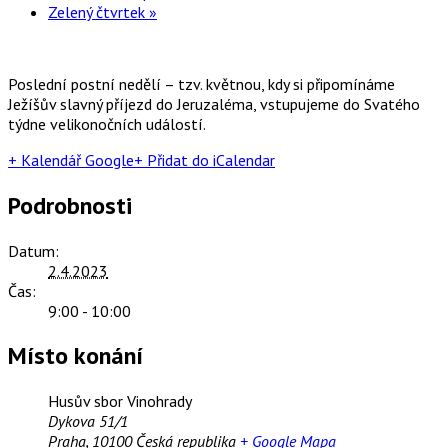
Zelený čtvrtek
»
Poslední postní nedělí – tzv. květnou, kdy si připomínáme
Ježíšův slavný příjezd do Jeruzaléma, vstupujeme do Svatého
týdne velikonočních událostí.
+ Kalendář Google
+ Přidat do iCalendar
Podrobnosti
Datum:
2.4.2023
Čas:
9:00 - 10:00
Místo konání
Husův sbor Vinohrady
Dykova 51/1
Praha
,
10100
Česká republika
+ Google Mapa