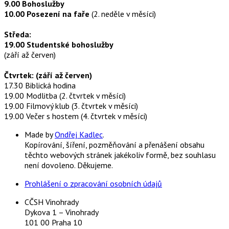
9.00 Bohoslužby
10.00 Posezení na faře
(2. neděle v měsíci)
Středa:
19.00 Studentské bohoslužby
(září až červen)
Čtvrtek: (září až červen)
17.30 Biblická hodina
19.00 Modlitba (2. čtvrtek v měsíci)
19.00 Filmový klub (3. čtvrtek v měsíci)
19.00 Večer s hostem (4. čtvrtek v měsíci)
Made by
Ondřej Kadlec
.
Kopírování, šíření, pozměňování a přenášení obsahu
těchto webových stránek jakékoliv formě, bez souhlasu
není dovoleno. Děkujeme.
Prohlášení o zpracování osobních údajů
CČSH Vinohrady
Dykova 1 – Vinohrady
101 00 Praha 10