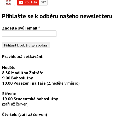
Přihlašte se k odběru našeho newsletteru
Zadejte svůj email
*
Pravidelná setkávání:
Neděle:
8.30 Modlitba Žaltáře
9.00 Bohoslužby
10.00 Posezení na faře
(2. neděle v měsíci)
Středa:
19.00 Studentské bohoslužby
(září až červen)
Čtvrtek: (září až červen)