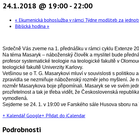
24.1.2018 @ 19:00
-
22:00
«
Ekumenická bohoslužba v rámci Týdne modliteb za jednot
Biblická hodina
»
Srdečně Vás zveme na 1. přednášku v rámci cyklu Extenze 20
Na téma Masaryk – náboženský člověk a myslitel bude přednáše
profesor systematické teologie na teologické fakultě v Olomouc
teologické fakultě Univerzity Karlovy.
Vetšinou se o T. G. Masarykovi mluví v souvislosti s politiko
zpravidla se nezmiňuje náboženský rozměr jeho myšlení. Je 
rozměr Masarykova boje připomínali. Masaryk se ve svém jedn
prozřetelnost a tak je třeba vidět, že Československá republi
vymodlená.
Sejdeme se 24. 1. v 19:00 ve Farského sále Husova sboru na
+ Kalendář Google
+ Přidat do iCalendar
Podrobnosti