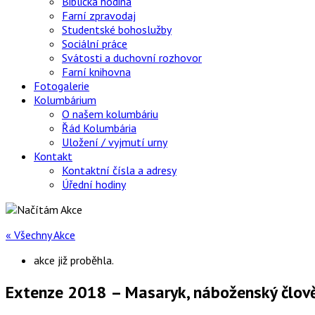
Biblická hodina
Farní zpravodaj
Studentské bohoslužby
Sociální práce
Svátosti a duchovní rozhovor
Farní knihovna
Fotogalerie
Kolumbárium
O našem kolumbáriu
Řád Kolumbária
Uložení / vyjmutí urny
Kontakt
Kontaktní čísla a adresy
Úřední hodiny
« Všechny Akce
akce již proběhla.
Extenze 2018 – Masaryk, náboženský člově