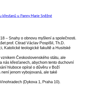
u křesťanů u Panny Marie Sněžné
18 – Snahy o obnovu myšlení a společnosti.
t prof. Ctirad Václav Pospíšil, Th.D.
i, Katolické teologické fakultě a Husitské
u a vznikem Československého státu, ale
na nás křesťanech, abychom tento duchovní
ání hluboce opíral o důvěru v Boží
ka není jenom vybojovaná, ale také
 Vinohradech (Dykova 1, Praha 10).