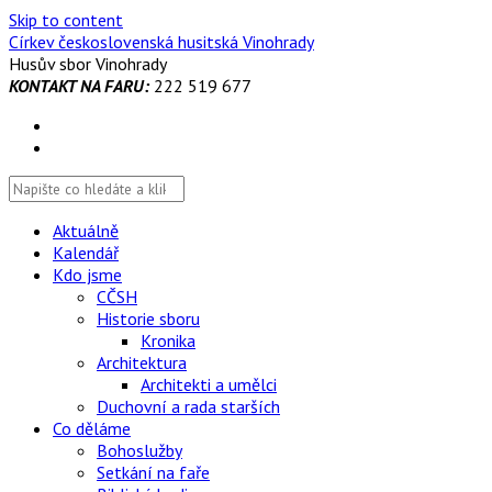
Skip to content
Církev československá husitská Vinohrady
Husův sbor Vinohrady
KONTAKT NA FARU:
222 519 677
Aktuálně
Kalendář
Kdo jsme
CČSH
Historie sboru
Kronika
Architektura
Architekti a umělci
Duchovní a rada starších
Co děláme
Bohoslužby
Setkání na faře