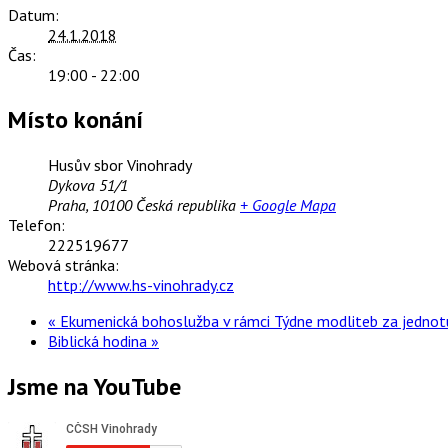
Datum:
24.1.2018
Čas:
19:00 - 22:00
Místo konání
Husův sbor Vinohrady
Dykova 51/1
Praha
,
10100
Česká republika
+ Google Mapa
Telefon:
222519677
Webová stránka:
http://www.hs-vinohrady.cz
«
Ekumenická bohoslužba v rámci Týdne modliteb za jednot
Biblická hodina
»
Jsme na YouTube