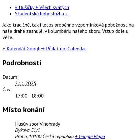
«
Dušičky + Všech svatých
Studentská bohoslužba
»
Jako tradičně, tak i letos proběhne vzpomínková pobožnost na
naše drahé zesnulé, v kolumbáriu našeho sboru. Vstup dole u
věže.
+ Kalendář Google
+ Přidat do iCalendar
Podrobnosti
Datum:
2.11.2025
Čas:
17:00 - 18:00
Místo konání
Husův sbor Vinohrady
Dykova 51/1
Praha
,
10100
Česká republika
+ Google Mapa