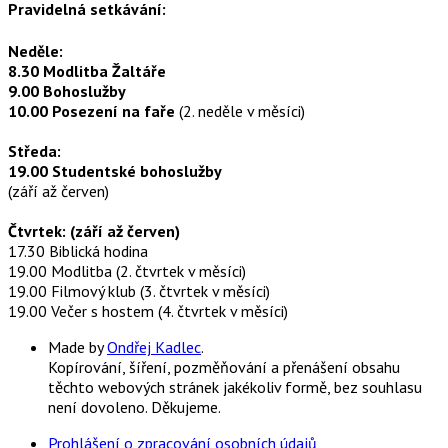
Pravidelná setkávání:
Neděle:
8.30 Modlitba Žaltáře
9.00 Bohoslužby
10.00 Posezení na faře
(2. neděle v měsíci)
Středa:
19.00 Studentské bohoslužby
(září až červen)
Čtvrtek: (září až červen)
17.30 Biblická hodina
19.00 Modlitba (2. čtvrtek v měsíci)
19.00 Filmový klub (3. čtvrtek v měsíci)
19.00 Večer s hostem (4. čtvrtek v měsíci)
Made by
Ondřej Kadlec
.
Kopírování, šíření, pozměňování a přenášení obsahu
těchto webových stránek jakékoliv formě, bez souhlasu
není dovoleno. Děkujeme.
Prohlášení o zpracování osobních údajů