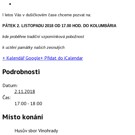
I letos Vás v dušičkovém čase chceme pozvat na:
PÁTEK 2. LISTOPADU 2018 OD 17.00 HOD. DO KOLUMBÁRIA
kde proběhne tradiční vzpomínková pobožnost
k uctění památky našich zesnulých
+ Kalendář Google
+ Přidat do iCalendar
Podrobnosti
Datum:
2.11.2018
Čas:
17:00 - 18:00
Místo konání
Husův sbor Vinohrady