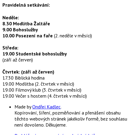
Pravidelná setkávání:
Neděle:
8.30 Modlitba Žaltáře
9.00 Bohoslužby
10.00 Posezení na faře
(2. neděle v měsíci)
Středa:
19.00 Studentské bohoslužby
(září až červen)
Čtvrtek: (září až červen)
17.30 Biblická hodina
19.00 Modlitba (2. čtvrtek v měsíci)
19.00 Filmový klub (3. čtvrtek v měsíci)
19.00 Večer s hostem (4. čtvrtek v měsíci)
Made by
Ondřej Kadlec
.
Kopírování, šíření, pozměňování a přenášení obsahu
těchto webových stránek jakékoliv formě, bez souhlasu
není dovoleno. Děkujeme.