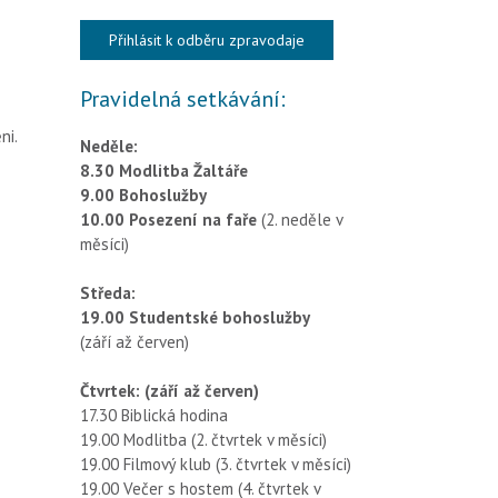
Pravidelná setkávání:
ěni
.
Neděle:
8.30 Modlitba Žaltáře
9.00 Bohoslužby
10.00 Posezení na faře
(2. neděle v
měsíci)
Středa:
19.00 Studentské bohoslužby
(září až červen)
Čtvrtek: (září až červen)
17.30 Biblická hodina
19.00 Modlitba (2. čtvrtek v měsíci)
19.00 Filmový klub (3. čtvrtek v měsíci)
19.00 Večer s hostem (4. čtvrtek v