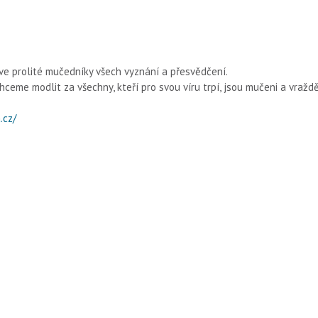
ve prolité mučedníky všech vyznání a přesvědčení.
ceme modlit za všechny, kteří pro svou víru trpí, jsou mučeni a vražd
.cz/