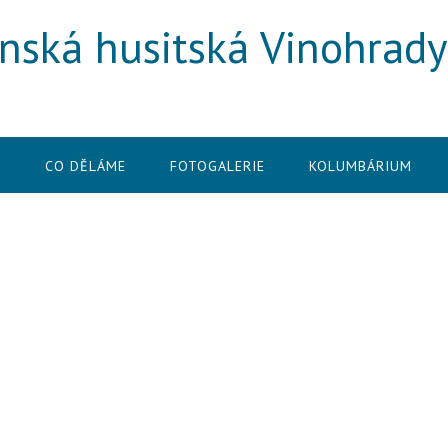
enská husitská Vinohrady
E
CO DĚLÁME
FOTOGALERIE
KOLUMBÁRIUM
0