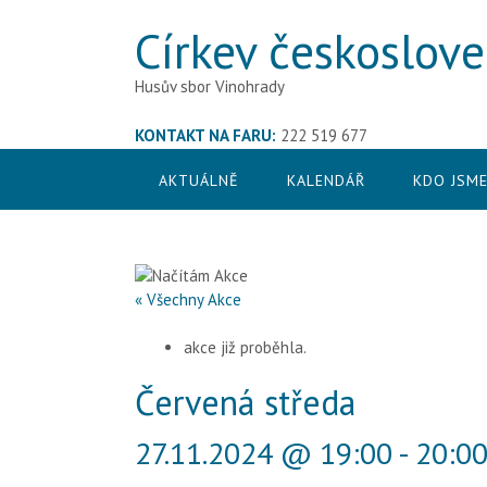
S
Církev českoslov
k
i
p
Husův sbor Vinohrady
t
o
KONTAKT NA FARU:
222 519 677
c
o
AKTUÁLNĚ
KALENDÁŘ
KDO JSM
n
t
e
n
t
« Všechny Akce
akce již proběhla.
Červená středa
27.11.2024 @ 19:00
-
20:0