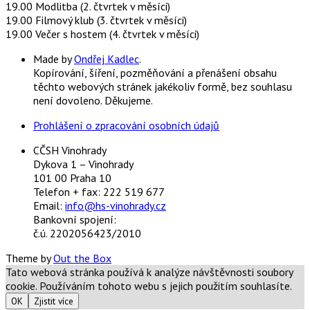
19.00 Modlitba (2. čtvrtek v měsíci)
19.00 Filmový klub (3. čtvrtek v měsíci)
19.00 Večer s hostem (4. čtvrtek v měsíci)
Made by
Ondřej Kadlec
.
Kopírování, šíření, pozměňování a přenášení obsahu
těchto webových stránek jakékoliv formě, bez souhlasu
není dovoleno. Děkujeme.
Prohlášení o zpracování osobních údajů
CČSH Vinohrady
Dykova 1 – Vinohrady
101 00 Praha 10
Telefon + fax: 222 519 677
Email:
info@hs-vinohrady.cz
Bankovní spojení:
č.ú. 2202056423/2010
Theme by
Out the Box
Tato webová stránka používá k analýze návštěvnosti soubory
cookie. Používáním tohoto webu s jejich použitím souhlasíte.
OK
Zjistit více