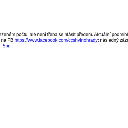
ném počtu, ale není třeba se hlásit předem. Aktuální podmínk
ne na FB
https://www.facebook.com/ccshvinohrady
; následný zá
2_5bg