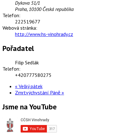
Dykova 51/1
Praha
,
10100
Česká republika
Telefon:
222519677
Webová stránka:
http://www.hs-vinohrady.cz
Pořadatel
Filip Sedlák
Telefon:
+420777580275
«
Velký pátek
Zmrtvýchvstání Páně
»
Jsme na YouTube