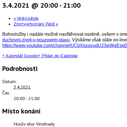
3.4.2021 @ 20:00
-
21:00
«
Velký pátek
Zmrtvýchvstání Páně
»
Bohoslužby i nadále možné navštěvovat osobně, ovšem v omeze
duchovni-zivot-v-nouzovem-stavu
. Výsíláme však stále on-li
https://www.youtube.com/channel/UCbXpzqyudU23wWgEpd
+ Kalendář Google
+ Přidat do iCalendar
Podrobnosti
Datum:
3.4.2021
Čas:
20:00 - 21:00
Místo konání
Husův sbor Vinohrady