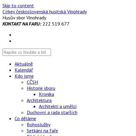
Skip to content
Církev československá husitská Vinohrady
Husův sbor Vinohrady
KONTAKT NA FARU:
222 519 677
Aktuálně
Kalendář
Kdo jsme
CČSH
Historie sboru
Kronika
Architektura
Architekti a umělci
Duchovní a rada starších
Co děláme
Bohoslužby
Setkání na faře