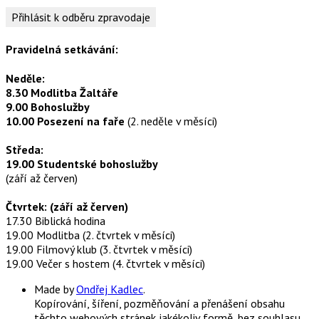
Pravidelná setkávání:
Neděle:
8.30 Modlitba Žaltáře
9.00 Bohoslužby
10.00 Posezení na faře
(2. neděle v měsíci)
Středa:
19.00 Studentské bohoslužby
(září až červen)
Čtvrtek: (září až červen)
17.30 Biblická hodina
19.00 Modlitba (2. čtvrtek v měsíci)
19.00 Filmový klub (3. čtvrtek v měsíci)
19.00 Večer s hostem (4. čtvrtek v měsíci)
Made by
Ondřej Kadlec
.
Kopírování, šíření, pozměňování a přenášení obsahu
těchto webových stránek jakékoliv formě, bez souhlasu