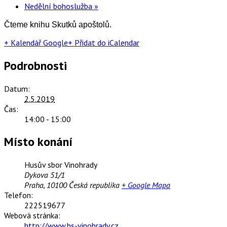
Nedělní bohoslužba
»
Čteme knihu Skutků apoštolů.
+ Kalendář Google
+ Přidat do iCalendar
Podrobnosti
Datum:
2.5.2019
Čas:
14:00 - 15:00
Místo konání
Husův sbor Vinohrady
Dykova 51/1
Praha
,
10100
Česká republika
+ Google Mapa
Telefon:
222519677
Webová stránka:
http://www.hs-vinohrady.cz