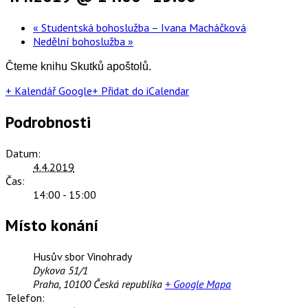
«
Studentská bohoslužba – Ivana Macháčková
Nedělní bohoslužba
»
Čteme knihu Skutků apoštolů.
+ Kalendář Google
+ Přidat do iCalendar
Podrobnosti
Datum:
4.4.2019
Čas:
14:00 - 15:00
Místo konání
Husův sbor Vinohrady
Dykova 51/1
Praha
,
10100
Česká republika
+ Google Mapa
Telefon: