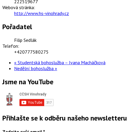
222519677
Webová stránka:
http://www.hs-vinohrady.cz
Pořadatel
Filip Sedlák
Telefon:
+420777580275
«
Studentská bohoslužba – Ivana Macháčková
Nedělní bohoslužba
»
Jsme na YouTube
Přihlašte se k odběru našeho newsletteru
Zadejte svůj email
*