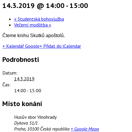
14.3.2019 @ 14:00
-
15:00
«
Studentská bohoslužba
Večerní modlitba
»
Čteme knihu Skutků apoštolů.
+ Kalendář Google
+ Přidat do iCalendar
Podrobnosti
Datum:
14.3.2019
Čas:
14:00 - 15:00
Místo konání
Husův sbor Vinohrady
Dykova 51/1
Praha
,
10100
Česká republika
+ Google Mapa