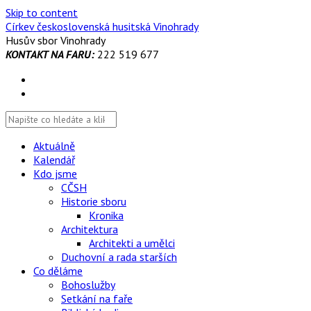
Skip to content
Církev československá husitská Vinohrady
Husův sbor Vinohrady
KONTAKT NA FARU:
222 519 677
Aktuálně
Kalendář
Kdo jsme
CČSH
Historie sboru
Kronika
Architektura
Architekti a umělci
Duchovní a rada starších
Co děláme
Bohoslužby
Setkání na faře