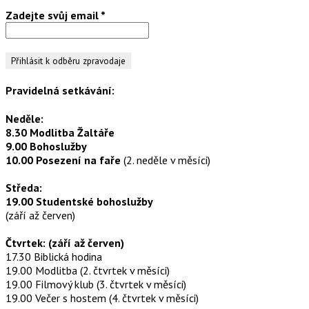
Zadejte svůj email
*
Pravidelná setkávání:
Neděle:
8.30 Modlitba Žaltáře
9.00 Bohoslužby
10.00 Posezení na faře
(2. neděle v měsíci)
Středa:
19.00 Studentské bohoslužby
(září až červen)
Čtvrtek: (září až červen)
17.30 Biblická hodina
19.00 Modlitba (2. čtvrtek v měsíci)
19.00 Filmový klub (3. čtvrtek v měsíci)
19.00 Večer s hostem (4. čtvrtek v měsíci)