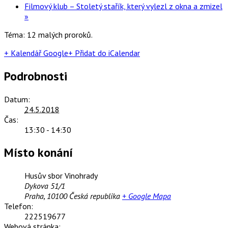
Filmový klub – Stoletý stařík, který vylezl z okna a zmizel
»
Téma: 12 malých proroků.
+ Kalendář Google
+ Přidat do iCalendar
Podrobnosti
Datum:
24.5.2018
Čas:
13:30 - 14:30
Místo konání
Husův sbor Vinohrady
Dykova 51/1
Praha
,
10100
Česká republika
+ Google Mapa
Telefon:
222519677
Webová stránka: