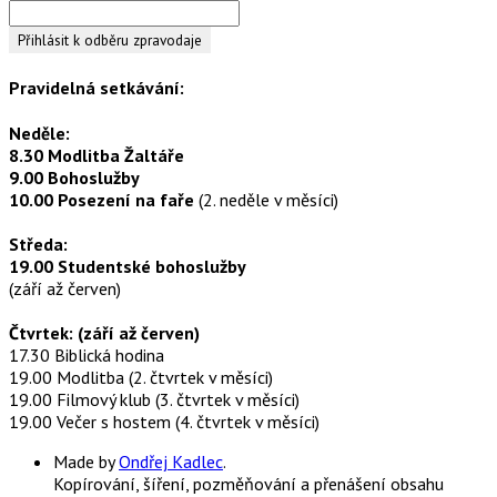
Pravidelná setkávání:
Neděle:
8.30 Modlitba Žaltáře
9.00 Bohoslužby
10.00 Posezení na faře
(2. neděle v měsíci)
Středa:
19.00 Studentské bohoslužby
(září až červen)
Čtvrtek: (září až červen)
17.30 Biblická hodina
19.00 Modlitba (2. čtvrtek v měsíci)
19.00 Filmový klub (3. čtvrtek v měsíci)
19.00 Večer s hostem (4. čtvrtek v měsíci)
Made by
Ondřej Kadlec
.
Kopírování, šíření, pozměňování a přenášení obsahu