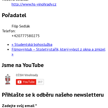
http://www.hs-vinohrady.cz
Pořadatel
Filip Sedlák
Telefon:
+420777580275
«
Studentská bohoslužba
Filmový klub – Stoletý stařík, který vylezl z okna a zmizel
»
Jsme na YouTube
Přihlašte se k odběru našeho newsletteru
Zadejte svůj email
*