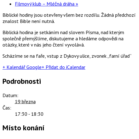
Filmový klub – Mléčná dráha
»
Biblické hodiny jsou otevřeny všem bez rozdílu. Žádná předchozí
znalost Bible není nutná.
Biblická hodina je setkáním nad slovem Písma, nad kterým
společně přemýšlíme, diskutujeme a hledáme odpovědi na
otázky, které v nás jeho čtení vyvolává.
Scházíme se na faře, vstup z Dykovy ulice, zvonek „farní úřad“
+ Kalendář Google
+ Přidat do iCalendar
Podrobnosti
Datum:
19 března
Čas:
17:30 - 18:30
Místo konání