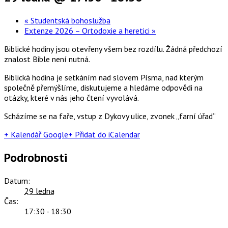
«
Studentská bohoslužba
Extenze 2026 – Ortodoxie a heretici
»
Biblické hodiny jsou otevřeny všem bez rozdílu. Žádná předchozí
znalost Bible není nutná.
Biblická hodina je setkáním nad slovem Písma, nad kterým
společně přemýšlíme, diskutujeme a hledáme odpovědi na
otázky, které v nás jeho čtení vyvolává.
Scházíme se na faře, vstup z Dykovy ulice, zvonek „farní úřad“
+ Kalendář Google
+ Přidat do iCalendar
Podrobnosti
Datum:
29 ledna
Čas:
17:30 - 18:30