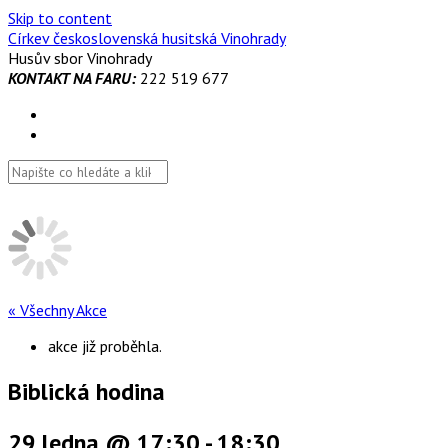
Skip to content
Církev československá husitská Vinohrady
Husův sbor Vinohrady
KONTAKT NA FARU:
222 519 677
« Všechny Akce
akce již proběhla.
Biblická hodina
29 ledna @ 17:30
-
18:30