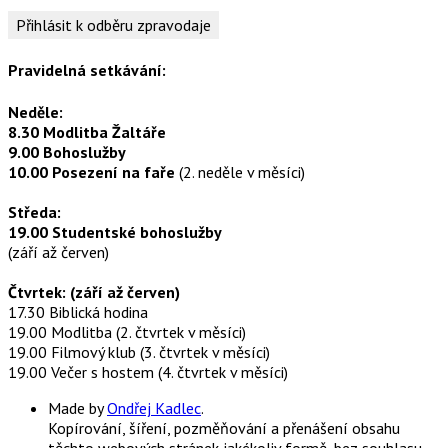
Pravidelná setkávání:
Neděle:
8.30 Modlitba Žaltáře
9.00 Bohoslužby
10.00 Posezení na faře
(2. neděle v měsíci)
Středa:
19.00 Studentské bohoslužby
(září až červen)
Čtvrtek: (září až červen)
17.30 Biblická hodina
19.00 Modlitba (2. čtvrtek v měsíci)
19.00 Filmový klub (3. čtvrtek v měsíci)
19.00 Večer s hostem (4. čtvrtek v měsíci)
Made by
Ondřej Kadlec
.
Kopírování, šíření, pozměňování a přenášení obsahu
těchto webových stránek jakékoliv formě, bez souhlasu