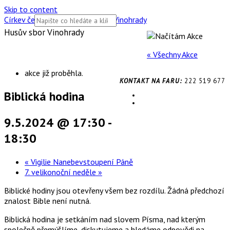
Skip to content
Církev československá husitská Vinohrady
Husův sbor Vinohrady
« Všechny Akce
akce již proběhla.
KONTAKT NA FARU:
222 519 677
Biblická hodina
9.5.2024 @ 17:30
-
18:30
«
Vigilie Nanebevstoupení Páně
7. velikonoční neděle
»
Biblické hodiny jsou otevřeny všem bez rozdílu. Žádná předchozí
znalost Bible není nutná.
Biblická hodina je setkáním nad slovem Písma, nad kterým
společně přemýšlíme, diskutujeme a hledáme odpovědi na