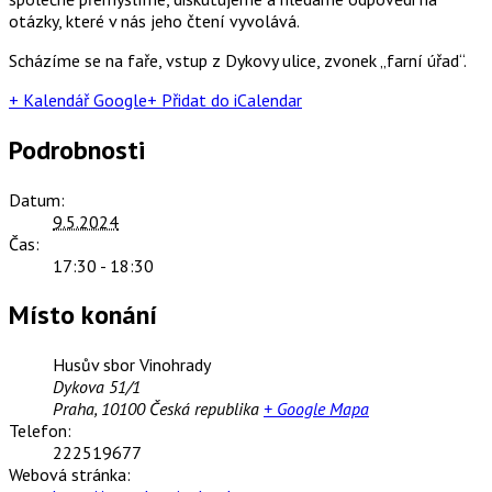
otázky, které v nás jeho čtení vyvolává.
Scházíme se na faře, vstup z Dykovy ulice, zvonek „farní úřad“.
+ Kalendář Google
+ Přidat do iCalendar
Podrobnosti
Datum:
9.5.2024
Čas:
17:30 - 18:30
Místo konání
Husův sbor Vinohrady
Dykova 51/1
Praha
,
10100
Česká republika
+ Google Mapa
Telefon:
222519677
Webová stránka: