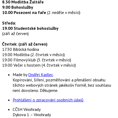
8.30 Modlitba Žaltáře
9.00 Bohoslužby
10.00 Posezení na faře
(2. neděle v měsíci)
Středa:
19.00 Studentské bohoslužby
(září až červen)
Čtvrtek: (září až červen)
17.30 Biblická hodina
19.00 Modlitba (2. čtvrtek v měsíci)
19.00 Filmový klub (3. čtvrtek v měsíci)
19.00 Večer s hostem (4. čtvrtek v měsíci)
Made by
Ondřej Kadlec
.
Kopírování, šíření, pozměňování a přenášení obsahu
těchto webových stránek jakékoliv formě, bez souhlasu
není dovoleno. Děkujeme.
Prohlášení o zpracování osobních údajů
CČSH Vinohrady
Dykova 1 – Vinohrady