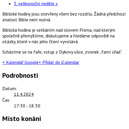
3. velikonoční neděle
»
Biblické hodiny jsou otevřeny všem bez rozdílu. Žádná předchozí
znalost Bible není nutná.
Biblická hodina je setkáním nad slovem Písma, nad kterým
společně přemýšlíme, diskutujeme a hledáme odpovědi na
otázky, které v nás jeho čtení vyvolává.
Scházíme se na faře, vstup z Dykovy ulice, zvonek „farní úřad“.
+ Kalendář Google
+ Přidat do iCalendar
Podrobnosti
Datum:
11.4.2024
Čas:
17:30 - 18:30
Místo konání