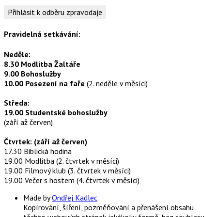
Pravidelná setkávání:
Neděle:
8.30 Modlitba Žaltáře
9.00 Bohoslužby
10.00 Posezení na faře
(2. neděle v měsíci)
Středa:
19.00 Studentské bohoslužby
(září až červen)
Čtvrtek: (září až červen)
17.30 Biblická hodina
19.00 Modlitba (2. čtvrtek v měsíci)
19.00 Filmový klub (3. čtvrtek v měsíci)
19.00 Večer s hostem (4. čtvrtek v měsíci)
Made by
Ondřej Kadlec
.
Kopírování, šíření, pozměňování a přenášení obsahu
těchto webových stránek jakékoliv formě, bez souhlasu