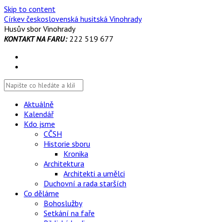
Skip to content
Církev československá husitská Vinohrady
Husův sbor Vinohrady
KONTAKT NA FARU:
222 519 677
Aktuálně
Kalendář
Kdo jsme
CČSH
Historie sboru
Kronika
Architektura
Architekti a umělci
Duchovní a rada starších
Co děláme
Bohoslužby
Setkání na faře