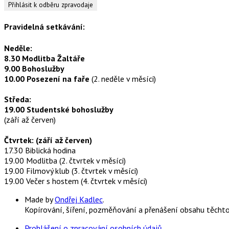
Pravidelná setkávání:
Neděle:
8.30 Modlitba Žaltáře
9.00 Bohoslužby
10.00 Posezení na faře
(2. neděle v měsíci)
Středa:
19.00 Studentské bohoslužby
(září až červen)
Čtvrtek: (září až červen)
17.30 Biblická hodina
19.00 Modlitba (2. čtvrtek v měsíci)
19.00 Filmový klub (3. čtvrtek v měsíci)
19.00 Večer s hostem (4. čtvrtek v měsíci)
Made by
Ondřej Kadlec
.
Kopírování, šíření, pozměňování a přenášení obsahu těcht
Prohlášení o zpracování osobních údajů