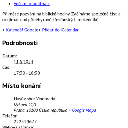
Večerní modlitba
»
Přijměte pozvání na biblické hodiny. Začínáme společně číst a
rozjímat nad příběhy raně křesťanských mučedníků.
+ Kalendář Google
+ Přidat do iCalendar
Podrobnosti
Datum:
11.5.2023
Čas:
17:30 - 18:30
Místo konání
Husův sbor Vinohrady
Dykova 51/1
Praha
,
10100
Česká republika
+ Google Mapa
Telefon:
222519677
Webová stránka: