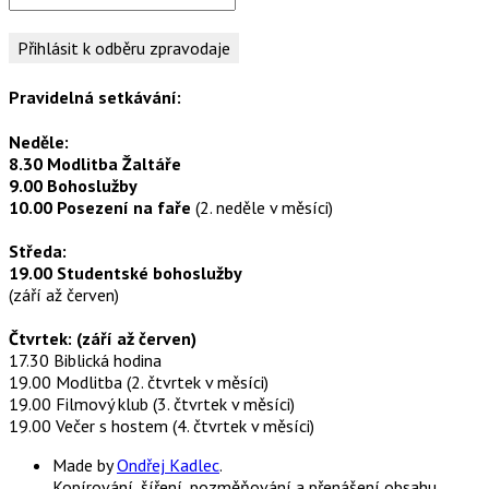
Pravidelná setkávání:
Neděle:
8.30 Modlitba Žaltáře
9.00 Bohoslužby
10.00 Posezení na faře
(2. neděle v měsíci)
Středa:
19.00 Studentské bohoslužby
(září až červen)
Čtvrtek: (září až červen)
17.30 Biblická hodina
19.00 Modlitba (2. čtvrtek v měsíci)
19.00 Filmový klub (3. čtvrtek v měsíci)
19.00 Večer s hostem (4. čtvrtek v měsíci)
Made by
Ondřej Kadlec
.
Kopírování, šíření, pozměňování a přenášení obsahu