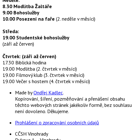
8.30 Modlitba Žaltáře
9.00 Bohoslužby
10.00 Posezení na faře
(2. neděle v měsíci)
Středa:
19.00 Studentské bohoslužby
(září až červen)
Čtvrtek: (září až červen)
17.30 Biblická hodina
19.00 Modlitba (2. čtvrtek v měsíci)
19.00 Filmový klub (3. čtvrtek v měsíci)
19.00 Večer s hostem (4. čtvrtek v měsíci)
Made by
Ondřej Kadlec
.
Kopírování, šíření, pozměňování a přenášení obsahu
těchto webových stránek jakékoliv formě, bez souhlasu
není dovoleno. Děkujeme.
Prohlášení o zpracování osobních údajů
CČSH Vinohrady
Dykova 1 – Vinohrady