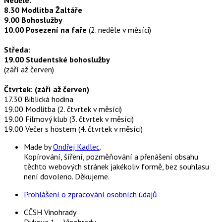
8.30 Modlitba Žaltáře
9.00 Bohoslužby
10.00 Posezení na faře
(2. neděle v měsíci)
Středa:
19.00 Studentské bohoslužby
(září až červen)
Čtvrtek: (září až červen)
17.30 Biblická hodina
19.00 Modlitba (2. čtvrtek v měsíci)
19.00 Filmový klub (3. čtvrtek v měsíci)
19.00 Večer s hostem (4. čtvrtek v měsíci)
Made by
Ondřej Kadlec
.
Kopírování, šíření, pozměňování a přenášení obsahu
těchto webových stránek jakékoliv formě, bez souhlasu
není dovoleno. Děkujeme.
Prohlášení o zpracování osobních údajů
CČSH Vinohrady
Dykova 1 – Vinohrady