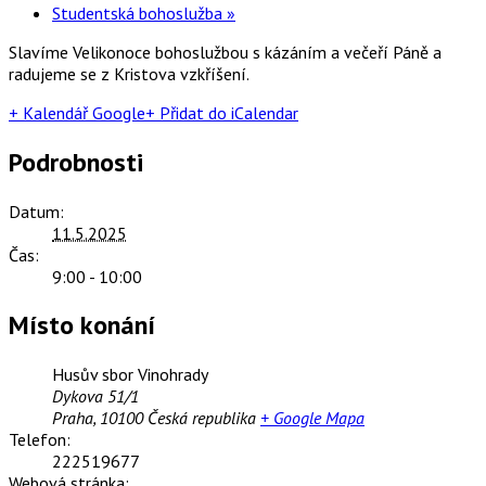
Studentská bohoslužba
»
Slavíme Velikonoce bohoslužbou s kázáním a večeří Páně a
radujeme se z Kristova vzkříšení.
+ Kalendář Google
+ Přidat do iCalendar
Podrobnosti
Datum:
11.5.2025
Čas:
9:00 - 10:00
Místo konání
Husův sbor Vinohrady
Dykova 51/1
Praha
,
10100
Česká republika
+ Google Mapa
Telefon:
222519677
Webová stránka: