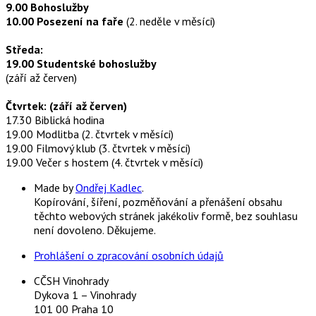
9.00 Bohoslužby
10.00 Posezení na faře
(2. neděle v měsíci)
Středa:
19.00 Studentské bohoslužby
(září až červen)
Čtvrtek: (září až červen)
17.30 Biblická hodina
19.00 Modlitba (2. čtvrtek v měsíci)
19.00 Filmový klub (3. čtvrtek v měsíci)
19.00 Večer s hostem (4. čtvrtek v měsíci)
Made by
Ondřej Kadlec
.
Kopírování, šíření, pozměňování a přenášení obsahu
těchto webových stránek jakékoliv formě, bez souhlasu
není dovoleno. Děkujeme.
Prohlášení o zpracování osobních údajů
CČSH Vinohrady
Dykova 1 – Vinohrady
101 00 Praha 10