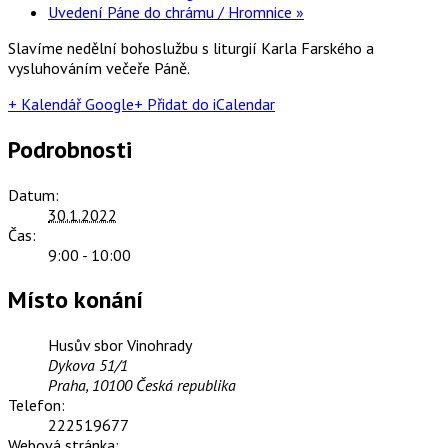
Uvedení Páne do chrámu / Hromnice
»
Slavíme nedělní bohoslužbu s liturgií Karla Farského a
vysluhováním večeře Páně.
+ Kalendář Google
+ Přidat do iCalendar
Podrobnosti
Datum:
30.1.2022
Čas:
9:00 - 10:00
Místo konání
Husův sbor Vinohrady
Dykova 51/1
Praha
,
10100
Česká republika
Telefon:
222519677
Webová stránka: