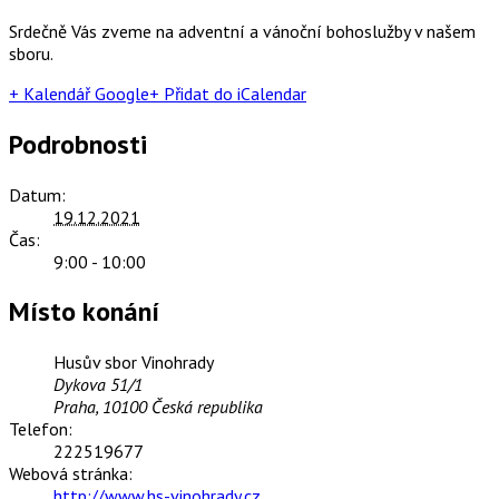
Srdečně Vás zveme na adventní a vánoční bohoslužby v našem
sboru.
+ Kalendář Google
+ Přidat do iCalendar
Podrobnosti
Datum:
19.12.2021
Čas:
9:00 - 10:00
Místo konání
Husův sbor Vinohrady
Dykova 51/1
Praha
,
10100
Česká republika
Telefon:
222519677
Webová stránka:
http://www.hs-vinohrady.cz