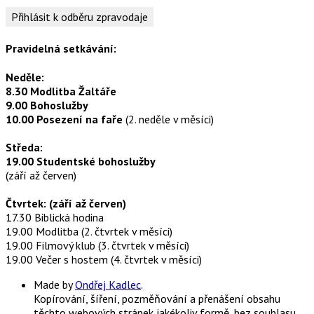
Pravidelná setkávání:
Neděle:
8.30 Modlitba Žaltáře
9.00 Bohoslužby
10.00 Posezení na faře
(2. neděle v měsíci)
Středa:
19.00 Studentské bohoslužby
(září až červen)
Čtvrtek: (září až červen)
17.30 Biblická hodina
19.00 Modlitba (2. čtvrtek v měsíci)
19.00 Filmový klub (3. čtvrtek v měsíci)
19.00 Večer s hostem (4. čtvrtek v měsíci)
Made by
Ondřej Kadlec
.
Kopírování, šíření, pozměňování a přenášení obsahu
těchto webových stránek jakékoliv formě, bez souhlasu