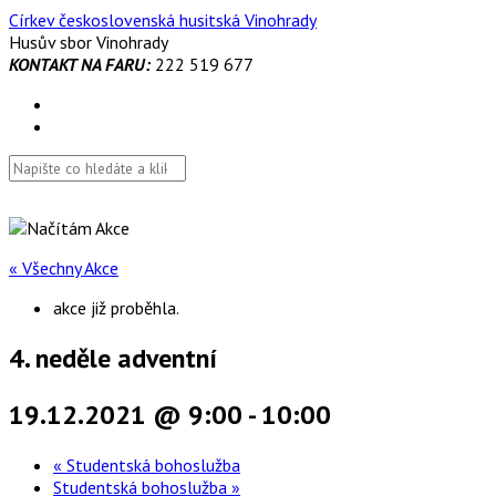
Skip
Církev československá husitská Vinohrady
to
Husův sbor Vinohrady
content
KONTAKT NA FARU:
222 519 677
« Všechny Akce
akce již proběhla.
4. neděle adventní
19.12.2021 @ 9:00
-
10:00
«
Studentská bohoslužba
Studentská bohoslužba
»