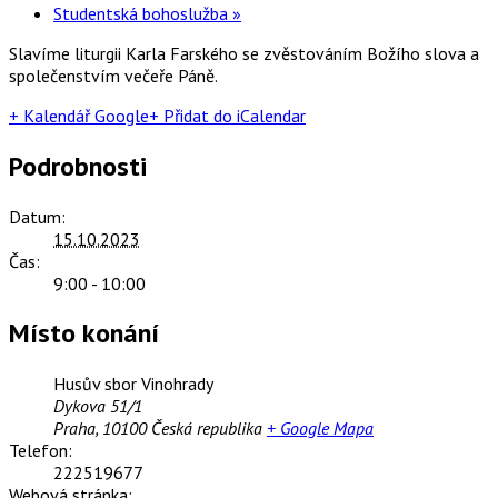
Studentská bohoslužba
»
Slavíme liturgii Karla Farského se zvěstováním Božího slova a
společenstvím večeře Páně.
+ Kalendář Google
+ Přidat do iCalendar
Podrobnosti
Datum:
15.10.2023
Čas:
9:00 - 10:00
Místo konání
Husův sbor Vinohrady
Dykova 51/1
Praha
,
10100
Česká republika
+ Google Mapa
Telefon:
222519677
Webová stránka: