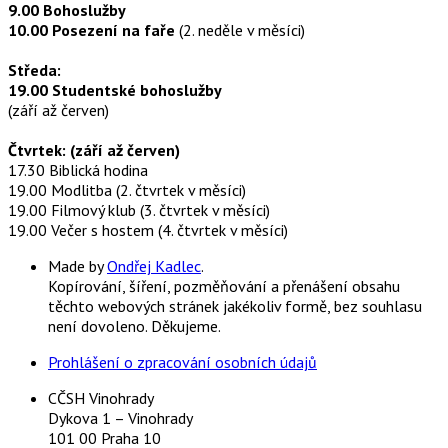
9.00 Bohoslužby
10.00 Posezení na faře
(2. neděle v měsíci)
Středa:
19.00 Studentské bohoslužby
(září až červen)
Čtvrtek: (září až červen)
17.30 Biblická hodina
19.00 Modlitba (2. čtvrtek v měsíci)
19.00 Filmový klub (3. čtvrtek v měsíci)
19.00 Večer s hostem (4. čtvrtek v měsíci)
Made by
Ondřej Kadlec
.
Kopírování, šíření, pozměňování a přenášení obsahu
těchto webových stránek jakékoliv formě, bez souhlasu
není dovoleno. Děkujeme.
Prohlášení o zpracování osobních údajů
CČSH Vinohrady
Dykova 1 – Vinohrady
101 00 Praha 10