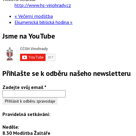
http://www.hs-vinohrady.cz
«
Večerní modlitba
Ekumenická biblická hodina
»
Jsme na YouTube
Přihlašte se k odběru našeho newsletteru
Zadejte svůj email
*
Pravidelná setkávání:
Neděle:
8.30 Modlitba Žaltáře