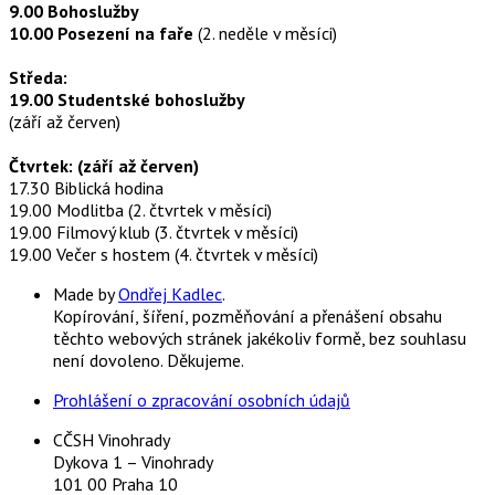
9.00 Bohoslužby
10.00 Posezení na faře
(2. neděle v měsíci)
Středa:
19.00 Studentské bohoslužby
(září až červen)
Čtvrtek: (září až červen)
17.30 Biblická hodina
19.00 Modlitba (2. čtvrtek v měsíci)
19.00 Filmový klub (3. čtvrtek v měsíci)
19.00 Večer s hostem (4. čtvrtek v měsíci)
Made by
Ondřej Kadlec
.
Kopírování, šíření, pozměňování a přenášení obsahu
těchto webových stránek jakékoliv formě, bez souhlasu
není dovoleno. Děkujeme.
Prohlášení o zpracování osobních údajů
CČSH Vinohrady
Dykova 1 – Vinohrady
101 00 Praha 10