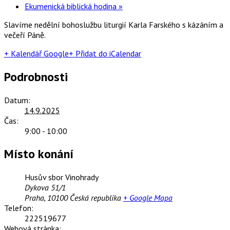
Ekumenická biblická hodina
»
Slavíme nedělní bohoslužbu liturgií Karla Farského s kázáním a
večeří Páně.
+ Kalendář Google
+ Přidat do iCalendar
Podrobnosti
Datum:
14.9.2025
Čas:
9:00 - 10:00
Místo konání
Husův sbor Vinohrady
Dykova 51/1
Praha
,
10100
Česká republika
+ Google Mapa
Telefon:
222519677
Webová stránka: