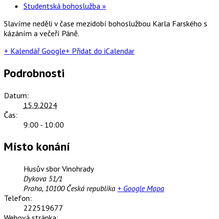
Studentská bohoslužba
»
Slavíme neděli v čase mezidobí bohoslužbou Karla Farského s
kázáním a večeří Páně.
+ Kalendář Google
+ Přidat do iCalendar
Podrobnosti
Datum:
15.9.2024
Čas:
9:00 - 10:00
Místo konání
Husův sbor Vinohrady
Dykova 51/1
Praha
,
10100
Česká republika
+ Google Mapa
Telefon:
222519677
Webová stránka: