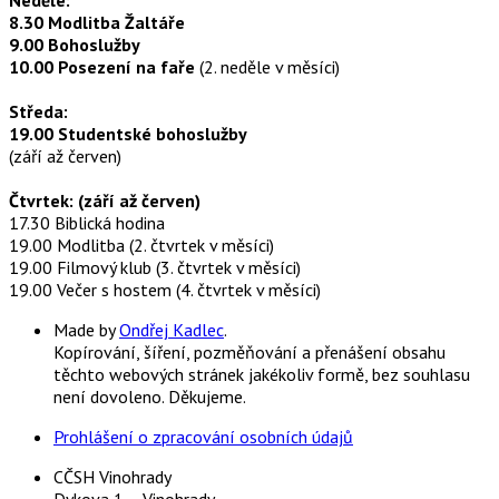
8.30 Modlitba Žaltáře
9.00 Bohoslužby
10.00 Posezení na faře
(2. neděle v měsíci)
Středa:
19.00 Studentské bohoslužby
(září až červen)
Čtvrtek: (září až červen)
17.30 Biblická hodina
19.00 Modlitba (2. čtvrtek v měsíci)
19.00 Filmový klub (3. čtvrtek v měsíci)
19.00 Večer s hostem (4. čtvrtek v měsíci)
Made by
Ondřej Kadlec
.
Kopírování, šíření, pozměňování a přenášení obsahu
těchto webových stránek jakékoliv formě, bez souhlasu
není dovoleno. Děkujeme.
Prohlášení o zpracování osobních údajů
CČSH Vinohrady
Dykova 1 – Vinohrady