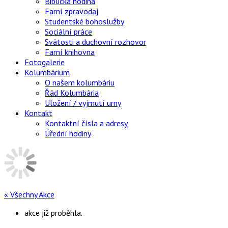
Biblická hodina
Farní zpravodaj
Studentské bohoslužby
Sociální práce
Svátosti a duchovní rozhovor
Farní knihovna
Fotogalerie
Kolumbárium
O našem kolumbáriu
Řád Kolumbária
Uložení / vyjmutí urny
Kontakt
Kontaktní čísla a adresy
Úřední hodiny
« Všechny Akce
akce již proběhla.