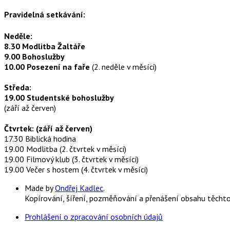
Pravidelná setkávání:
Neděle:
8.30 Modlitba Žaltáře
9.00 Bohoslužby
10.00 Posezení na faře
(2. neděle v měsíci)
Středa:
19.00 Studentské bohoslužby
(září až červen)
Čtvrtek: (září až červen)
17.30 Biblická hodina
19.00 Modlitba (2. čtvrtek v měsíci)
19.00 Filmový klub (3. čtvrtek v měsíci)
19.00 Večer s hostem (4. čtvrtek v měsíci)
Made by
Ondřej Kadlec
.
Kopírování, šíření, pozměňování a přenášení obsahu těcht
Prohlášení o zpracování osobních údajů