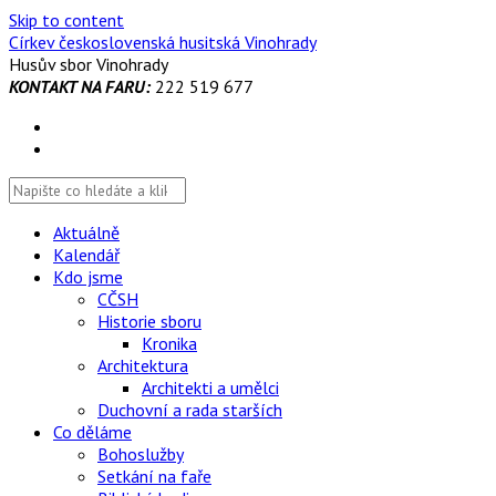
Skip to content
Církev československá husitská Vinohrady
Husův sbor Vinohrady
KONTAKT NA FARU:
222 519 677
Aktuálně
Kalendář
Kdo jsme
CČSH
Historie sboru
Kronika
Architektura
Architekti a umělci
Duchovní a rada starších
Co děláme
Bohoslužby
Setkání na faře