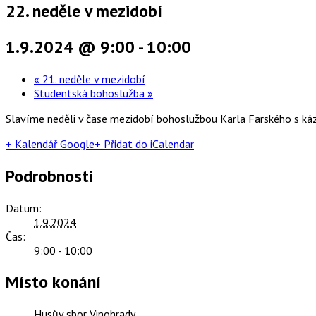
22. neděle v mezidobí
1.9.2024 @ 9:00
-
10:00
«
21. neděle v mezidobí
Studentská bohoslužba
»
Slavíme neděli v čase mezidobí bohoslužbou Karla Farského s ká
+ Kalendář Google
+ Přidat do iCalendar
Podrobnosti
Datum:
1.9.2024
Čas:
9:00 - 10:00
Místo konání
Husův sbor Vinohrady