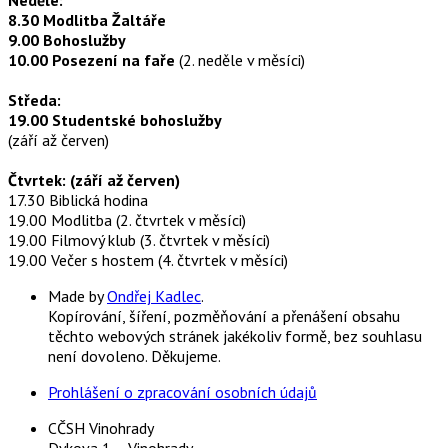
8.30 Modlitba Žaltáře
9.00 Bohoslužby
10.00 Posezení na faře
(2. neděle v měsíci)
Středa:
19.00 Studentské bohoslužby
(září až červen)
Čtvrtek: (září až červen)
17.30 Biblická hodina
19.00 Modlitba (2. čtvrtek v měsíci)
19.00 Filmový klub (3. čtvrtek v měsíci)
19.00 Večer s hostem (4. čtvrtek v měsíci)
Made by
Ondřej Kadlec
.
Kopírování, šíření, pozměňování a přenášení obsahu
těchto webových stránek jakékoliv formě, bez souhlasu
není dovoleno. Děkujeme.
Prohlášení o zpracování osobních údajů
CČSH Vinohrady
Dykova 1 – Vinohrady