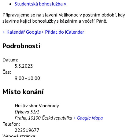
Studentská bohoslužba
»
Připravujeme se na slavení Velikonoc v postním období, kdy
slavíme kající bohoslužby s kázáním a večeří Páně.
+ Kalendář Google
+ Přidat do iCalendar
Podrobnosti
Datum:
5.3.2023
Čas:
9:00 - 10:00
Místo konání
Husův sbor Vinohrady
Dykova 51/1
Praha
,
10100
Česká republika
+ Google Mapa
Telefon:
222519677
Webová stránka: