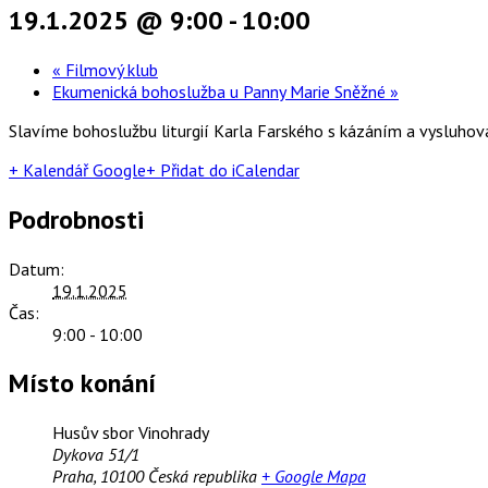
19.1.2025 @ 9:00
-
10:00
«
Filmový klub
Ekumenická bohoslužba u Panny Marie Sněžné
»
Slavíme bohoslužbu liturgií Karla Farského s kázáním a vysluho
+ Kalendář Google
+ Přidat do iCalendar
Podrobnosti
Datum:
19.1.2025
Čas:
9:00 - 10:00
Místo konání
Husův sbor Vinohrady
Dykova 51/1
Praha
,
10100
Česká republika
+ Google Mapa