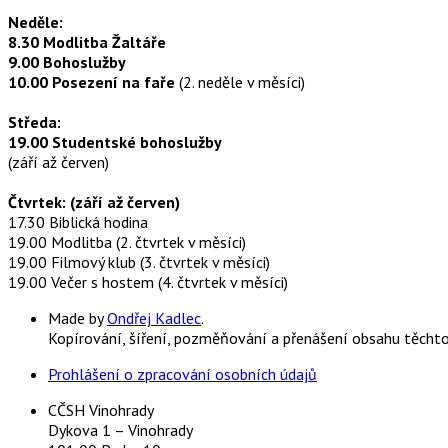
Neděle:
8.30 Modlitba Žaltáře
9.00 Bohoslužby
10.00 Posezení na faře
(2. neděle v měsíci)
Středa:
19.00 Studentské bohoslužby
(září až červen)
Čtvrtek: (září až červen)
17.30 Biblická hodina
19.00 Modlitba (2. čtvrtek v měsíci)
19.00 Filmový klub (3. čtvrtek v měsíci)
19.00 Večer s hostem (4. čtvrtek v měsíci)
Made by
Ondřej Kadlec
.
Kopírování, šíření, pozměňování a přenášení obsahu těcht
Prohlášení o zpracování osobních údajů
CČSH Vinohrady
Dykova 1 – Vinohrady