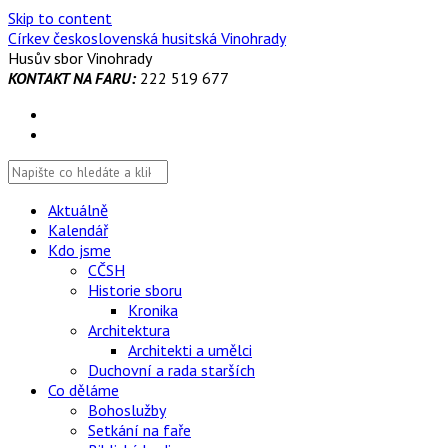
Skip to content
Církev československá husitská Vinohrady
Husův sbor Vinohrady
KONTAKT NA FARU:
222 519 677
Aktuálně
Kalendář
Kdo jsme
CČSH
Historie sboru
Kronika
Architektura
Architekti a umělci
Duchovní a rada starších
Co děláme
Bohoslužby
Setkání na faře