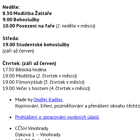
Neděle:
8.30 Modlitba Žaltáře
9.00 Bohoslužby
10.00 Posezení na faře
(2. neděle v měsíci)
Středa:
19.00 Studentské bohoslužby
(září až červen)
Čtvrtek: (září až červen)
17.30 Biblická hodina
19.00 Modlitba (2. čtvrtek v měsíci)
19.00 Filmový klub (3. čtvrtek v měsíci)
19.00 Večer s hostem (4. čtvrtek v měsíci)
Made by
Ondřej Kadlec
.
Kopírování, šíření, pozměňování a přenášení obsahu těcht
Prohlášení o zpracování osobních údajů
CČSH Vinohrady
Dykova 1 – Vinohrady