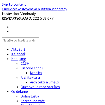
Skip to content
Církev československá husitská Vinohrady
Husův sbor Vinohrady
KONTAKT NA FARU:
222 519 677
Aktuálně
Kalendář
Kdo jsme
CČSH
Historie sboru
Kronika
Architektura
Architekti a umělci
Duchovní a rada starších
Co děláme
Bohoslužby
Setkání na faře