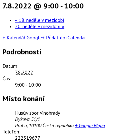
7.8.2022 @ 9:00
-
10:00
«
18. neděle v mezidobí
20. neděle v mezidobí
»
+ Kalendář Google
+ Přidat do iCalendar
Podrobnosti
Datum:
7.8.2022
Čas:
9:00 - 10:00
Místo konání
Husův sbor Vinohrady
Dykova 51/1
Praha
,
10100
Česká republika
+ Google Mapa
Telefon:
222519677