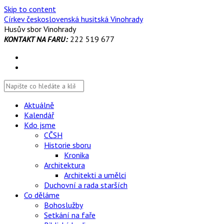
Skip to content
Církev československá husitská Vinohrady
Husův sbor Vinohrady
KONTAKT NA FARU:
222 519 677
Aktuálně
Kalendář
Kdo jsme
CČSH
Historie sboru
Kronika
Architektura
Architekti a umělci
Duchovní a rada starších
Co děláme
Bohoslužby
Setkání na faře