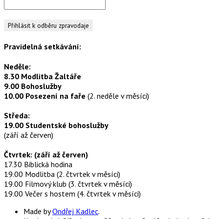
Pravidelná setkávání:
Neděle:
8.30 Modlitba Žaltáře
9.00 Bohoslužby
10.00 Posezení na faře
(2. neděle v měsíci)
Středa:
19.00 Studentské bohoslužby
(září až červen)
Čtvrtek: (září až červen)
17.30 Biblická hodina
19.00 Modlitba (2. čtvrtek v měsíci)
19.00 Filmový klub (3. čtvrtek v měsíci)
19.00 Večer s hostem (4. čtvrtek v měsíci)
Made by
Ondřej Kadlec
.