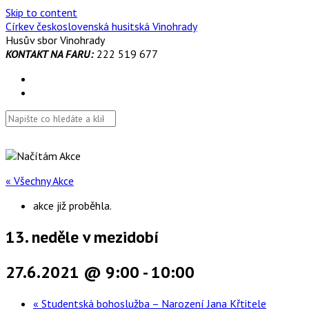
Skip to content
Církev československá husitská Vinohrady
Husův sbor Vinohrady
KONTAKT NA FARU:
222 519 677
« Všechny Akce
akce již proběhla.
13. neděle v mezidobí
27.6.2021 @ 9:00
-
10:00
«
Studentská bohoslužba – Narození Jana Křtitele