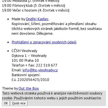
19.00 Modlitba (2. čtvrtek v měsíci)
19.00 Filmový klub (3. čtvrtek v měsíci)
19.00 Večer s hostem (4. čtvrtek v měsíci)
Made by
Ondřej Kadlec
.
Kopírování, šíření, pozměňování a přenášení obsahu
těchto webových stránek jakékoliv formě, bez souhlasu
není dovoleno. Děkujeme.
Prohlášení o zpracování osobních údajů
CČSH Vinohrady
Dykova 1 – Vinohrady
101 00 Praha 10
Telefon + fax: 222 519 677
Email:
info@hs-vinohrady.cz
Bankovní spojení:
č.ú. 2202056423/2010
Theme by
Out the Box
Tato webová stránka používá k analýze návštěvnosti soubory
cookie. Používáním tohoto webu s jejich použitím souhlasíte.
OK
Zjistit více