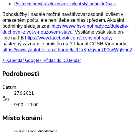
Poslední předprázdninová studentská bohoslužba
»
Bohoslužby i nadále možné navštěvovat osobně, ovšem v
omezeném počtu, ale není třeba se hlásit předem. Aktuální
podmínky sledujte zde:
https://www.hs-vinohrady.cz/dulezite-
duchovni-zivot-v-nouzovem-stavu
. Výsíláme však stále on-
line na FB
https://www.facebook.com/ccshvinohrady
;
následný záznam je umístěn na YT kanál CČSH Vinohrady
https://www.youtube.com/channel/UCbXpzqyudU23wWgEpd
+ Kalendář Google
+ Přidat do iCalendar
Podrobnosti
Datum:
27.6.2021
Čas:
9:00 - 10:00
Místo konání
Husův sbor Vinohrady