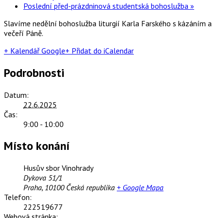
Poslední před-prázdninová studentská bohoslužba
»
Slavíme nedělní bohoslužba liturgií Karla Farského s kázáním a
večeří Páně.
+ Kalendář Google
+ Přidat do iCalendar
Podrobnosti
Datum:
22.6.2025
Čas:
9:00 - 10:00
Místo konání
Husův sbor Vinohrady
Dykova 51/1
Praha
,
10100
Česká republika
+ Google Mapa
Telefon:
222519677
Webová stránka: