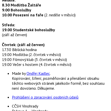
8.30 Modlitba Žaltáře
9.00 Bohoslužby
10.00 Posezení na faře
(2. neděle v měsíci)
Středa:
19.00 Studentské bohoslužby
(září až červen)
Čtvrtek: (září až červen)
17.30 Biblická hodina
19.00 Modlitba (2. čtvrtek v měsíci)
19.00 Filmový klub (3. čtvrtek v měsíci)
19.00 Večer s hostem (4. čtvrtek v měsíci)
Made by
Ondřej Kadlec
.
Kopírování, šíření, pozměňování a přenášení obsahu
těchto webových stránek jakékoliv formě, bez souhlasu
není dovoleno. Děkujeme.
Prohlášení o zpracování osobních údajů
CČSH Vinohrady
Dykova 1 – Vinohrady