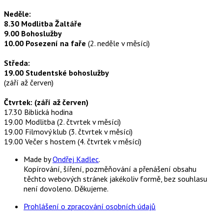
Neděle:
8.30 Modlitba Žaltáře
9.00 Bohoslužby
10.00 Posezení na faře
(2. neděle v měsíci)
Středa:
19.00 Studentské bohoslužby
(září až červen)
Čtvrtek: (září až červen)
17.30 Biblická hodina
19.00 Modlitba (2. čtvrtek v měsíci)
19.00 Filmový klub (3. čtvrtek v měsíci)
19.00 Večer s hostem (4. čtvrtek v měsíci)
Made by
Ondřej Kadlec
.
Kopírování, šíření, pozměňování a přenášení obsahu
těchto webových stránek jakékoliv formě, bez souhlasu
není dovoleno. Děkujeme.
Prohlášení o zpracování osobních údajů