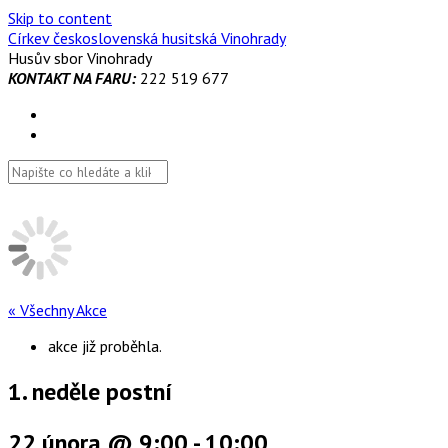
Skip to content
Církev československá husitská Vinohrady
Husův sbor Vinohrady
KONTAKT NA FARU:
222 519 677
« Všechny Akce
akce již proběhla.
1. neděle postní
22 února @ 9:00
-
10:00