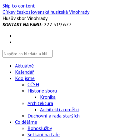
Skip to content
Církev československá husitská Vinohrady
Husův sbor Vinohrady
KONTAKT NA FARU:
222 519 677
Aktuálně
Kalendář
Kdo jsme
CČSH
Historie sboru
Kronika
Architektura
Architekti a umělci
Duchovní a rada starších
Co děláme
Bohoslužby
Setkání na faře