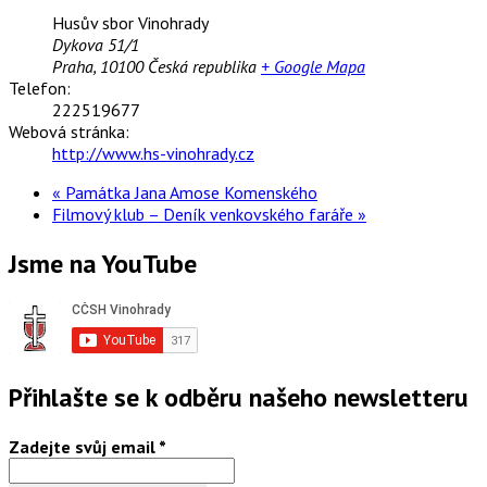
Husův sbor Vinohrady
Dykova 51/1
Praha
,
10100
Česká republika
+ Google Mapa
Telefon:
222519677
Webová stránka:
http://www.hs-vinohrady.cz
«
Památka Jana Amose Komenského
Filmový klub – Deník venkovského faráře
»
Jsme na YouTube
Přihlašte se k odběru našeho newsletteru
Zadejte svůj email
*