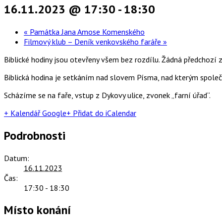
16.11.2023 @ 17:30
-
18:30
«
Památka Jana Amose Komenského
Filmový klub – Deník venkovského faráře
»
Biblické hodiny jsou otevřeny všem bez rozdílu. Žádná předchozí z
Biblická hodina je setkáním nad slovem Písma, nad kterým společ
Scházíme se na faře, vstup z Dykovy ulice, zvonek „farní úřad“.
+ Kalendář Google
+ Přidat do iCalendar
Podrobnosti
Datum:
16.11.2023
Čas:
17:30 - 18:30
Místo konání