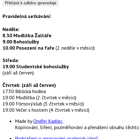
Pravidelná setkávání:
Neděle:
8.30 Modlitba Žaltáře
9.00 Bohoslužby
10.00 Posezení na faře
(2. neděle v měsíci)
Středa:
19.00 Studentské bohoslužby
(září až červen)
Čtvrtek: (září až červen)
17.30 Biblická hodina
19.00 Modlitba (2. čtvrtek v měsíci)
19.00 Filmový klub (3. čtvrtek v měsíci)
19.00 Večer s hostem (4. čtvrtek v měsíci)
Made by
Ondřej Kadlec
.
Kopírování, šíření, pozměňování a přenášení obsahu těcht
Prohlášení o zpracování osobních údajů