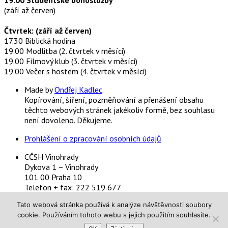
(září až červen)
Čtvrtek: (září až červen)
17.30 Biblická hodina
19.00 Modlitba (2. čtvrtek v měsíci)
19.00 Filmový klub (3. čtvrtek v měsíci)
19.00 Večer s hostem (4. čtvrtek v měsíci)
Made by
Ondřej Kadlec
.
Kopírování, šíření, pozměňování a přenášení obsahu
těchto webových stránek jakékoliv formě, bez souhlasu
není dovoleno. Děkujeme.
Prohlášení o zpracování osobních údajů
CČSH Vinohrady
Dykova 1 – Vinohrady
101 00 Praha 10
Telefon + fax: 222 519 677
Email:
info@hs-vinohrady.cz
Tato webová stránka používá k analýze návštěvnosti soubory
Bankovní spojení:
cookie. Používáním tohoto webu s jejich použitím souhlasíte.
č.ú. 2202056423/2010